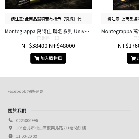
請注意: 此商品選項若有標示【現貨】代表
請注意: 此商品
有貨，若無標示【現貨】代表需預購~
有貨，若無標示
Montegrappa 萬特佳 聯名系列 Universal Monsters 環球怪物 《科學怪人》 Frankenstein 14K 鋼筆/鋼珠筆/原子筆
已銷售：13
已
NT$38400
NT$48000
NT$176
加入購物車
Facebook 粉絲專頁
關於我們
0225006996
105台北市松山區復興北路231巷6號1樓
11:00-20:00