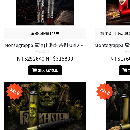
全球僅限量135支
請注意: 此商品
有貨，若無標示
Montegrappa 萬特佳 聯名系列 Universal Monsters 環球怪物 《德古拉》Dracula 18K 限量鋼筆/ 限量鋼珠筆
已銷售：12
已
NT$252640
NT$315800
NT$176
加入購物車